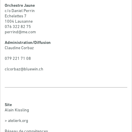
Orchestre Jaune
c/o Daniel Perrin
Echelettes 7
1004 Lausanne
076 322 82 75
perrind@me.com
Administration/Diffusion
Claudine Corbaz
079 221 71 08
clcorbaz@bluewin.ch
Site
Alain Kissling
> atelierk.org
Réseau de compétences